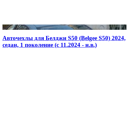
Авточехлы для Белджи S50 (Belgee S50) 2024,
седан, 1 поколение (c 11.2024 - н.в.)