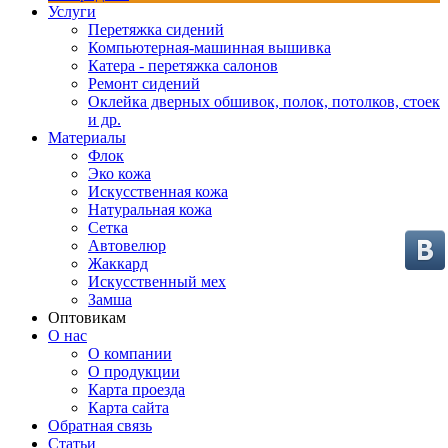
Услуги
Перетяжка сидений
Компьютерная-машинная вышивка
Катера - перетяжка салонов
Ремонт сидений
Оклейка дверных обшивок, полок, потолков, стоек
и др.
Материалы
Флок
Эко кожа
Искусственная кожа
Натуральная кожа
Сетка
Автовелюр
Жаккард
Искусственный мех
Замша
Оптовикам
О нас
О компании
О продукции
Карта проезда
Карта сайта
Обратная связь
Статьи