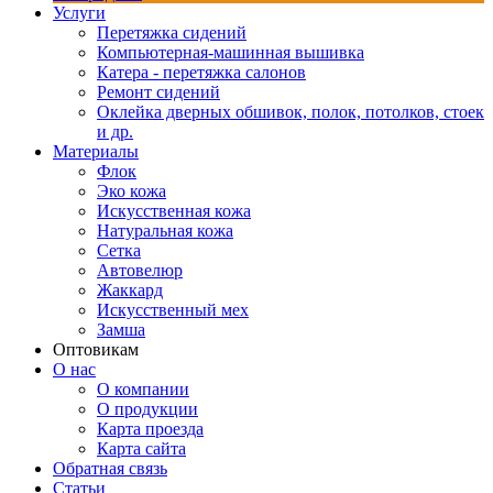
Услуги
Перетяжка сидений
Компьютерная-машинная вышивка
Катера - перетяжка салонов
Ремонт сидений
Оклейка дверных обшивок, полок, потолков, стоек
и др.
Материалы
Флок
Эко кожа
Искусственная кожа
Натуральная кожа
Сетка
Автовелюр
Жаккард
Искусственный мех
Замша
Оптовикам
О нас
О компании
О продукции
Карта проезда
Карта сайта
Обратная связь
Статьи