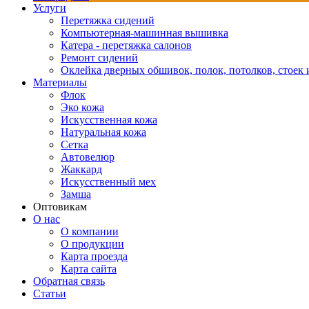
Услуги
Перетяжка сидений
Компьютерная-машинная вышивка
Катера - перетяжка салонов
Ремонт сидений
Оклейка дверных обшивок, полок, потолков, стоек и
Материалы
Флок
Эко кожа
Искусственная кожа
Натуральная кожа
Сетка
Автовелюр
Жаккард
Искусственный мех
Замша
Оптовикам
О нас
О компании
О продукции
Карта проезда
Карта сайта
Обратная связь
Статьи