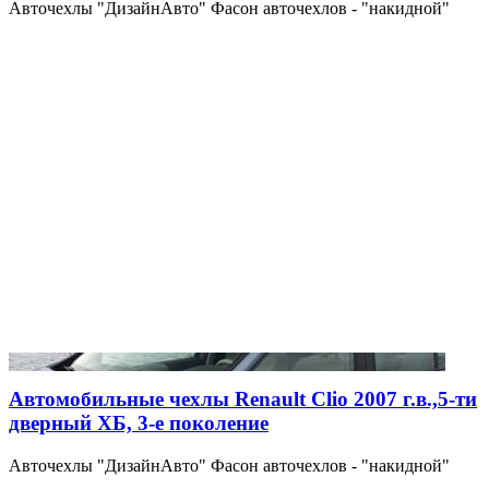
Авточехлы "ДизайнАвто" Фасон авточехлов - "накидной"
Автомобильные чехлы Renault Clio 2007 г.в.,5-ти
дверный ХБ, 3-е поколение
Авточехлы "ДизайнАвто" Фасон авточехлов - "накидной"