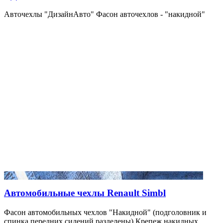
Авточехлы "ДизайнАвто" Фасон авточехлов - "накидной"
Автомобильные чехлы Renault Simbl
Фасон автомобильных чехлов "Накидной" (подголовник и
спинка передних сидений разделены) Крепеж накидных