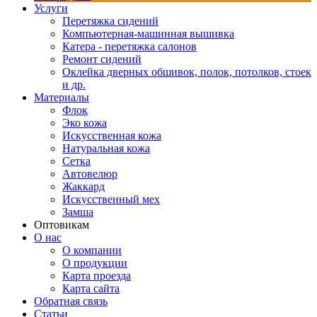
Услуги
Перетяжка сидений
Компьютерная-машинная вышивка
Катера - перетяжка салонов
Ремонт сидений
Оклейка дверных обшивок, полок, потолков, стоек
и др.
Материалы
Флок
Эко кожа
Искусственная кожа
Натуральная кожа
Сетка
Автовелюр
Жаккард
Искусственный мех
Замша
Оптовикам
О нас
О компании
О продукции
Карта проезда
Карта сайта
Обратная связь
Статьи