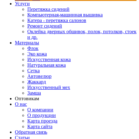
Услуги
Перетяжка сидений
Компьютерная-машинная вышивка
Катера - перетяжка салонов
Ремонт сидений
Оклейка дверных обшивок, полок, потолков, стоек
и др.
Материалы
Флок
Эко кожа
Искусственная кожа
Натуральная кожа
Сетка
Автовелюр
Жаккард
Искусственный мех
Замша
Оптовикам
О нас
О компании
О продукции
Карта проезда
Карта сайта
Обратная связь
Статьи