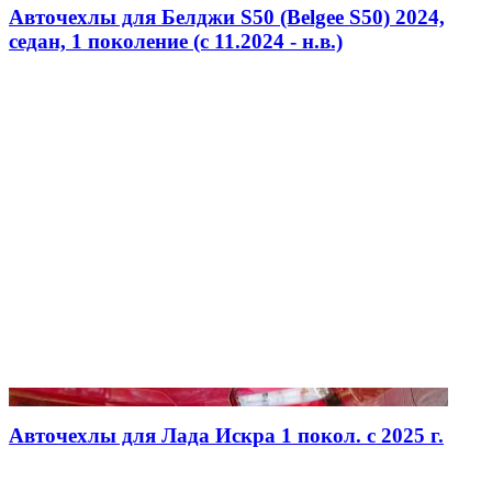
Авточехлы для Белджи S50 (Belgee S50) 2024,
седан, 1 поколение (c 11.2024 - н.в.)
Авточехлы для Лада Искра 1 покол. с 2025 г.