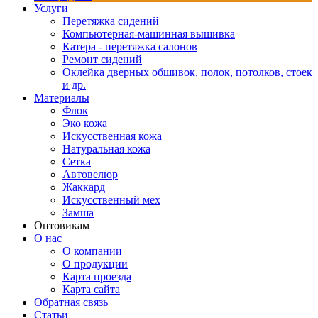
Услуги
Перетяжка сидений
Компьютерная-машинная вышивка
Катера - перетяжка салонов
Ремонт сидений
Оклейка дверных обшивок, полок, потолков, стоек
и др.
Материалы
Флок
Эко кожа
Искусственная кожа
Натуральная кожа
Сетка
Автовелюр
Жаккард
Искусственный мех
Замша
Оптовикам
О нас
О компании
О продукции
Карта проезда
Карта сайта
Обратная связь
Статьи