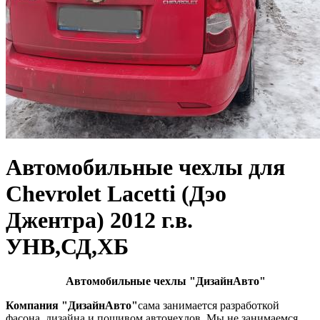
Автомобильные чехлы для
Chevrolet Lacetti (Дэо
Джентра) 2012 г.в.
УНВ,СД,ХБ
Автомобильные чехлы "ДизайнАвто"
Компания "ДизайнАвто"
сама занимается разработкой
фасона, дизайна,и пошивом авточехлов. Мы не занимаемся