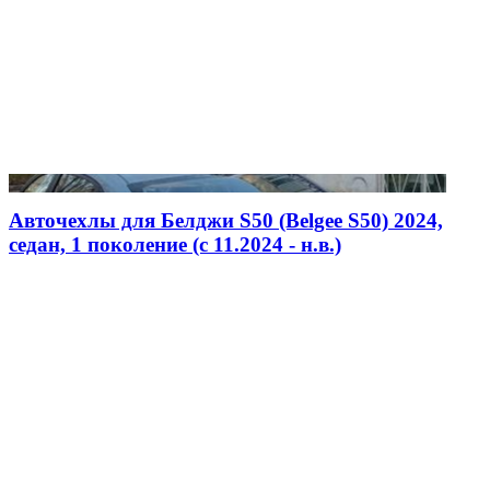
Авточехлы для Белджи S50 (Belgee S50) 2024,
седан, 1 поколение (c 11.2024 - н.в.)