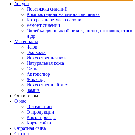
Услуги
Перетяжка сидений
Компьютерная-машинная вышивка
Катера - перетяжка салонов
Ремонт сидений
Оклейка дверных обшивок, полок, потолков, стоек
и др.
Материалы
Флок
Эко кожа
Искусственная кожа
Натуральная кожа
Сетка
Автовелюр
Жаккард
Искусственный мех
Замша
Оптовикам
О нас
О компании
О продукции
Карта проезда
Карта сайта
Обратная связь
Статьи