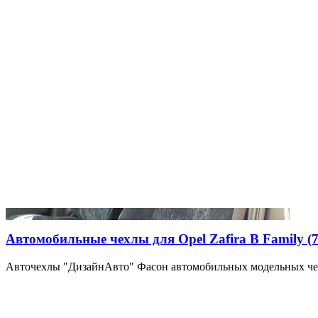
Автомобильные чехлы для Opel Zafira B Family (7 
Авточехлы "ДизайнАвто" Фасон автомобильных модельных чех