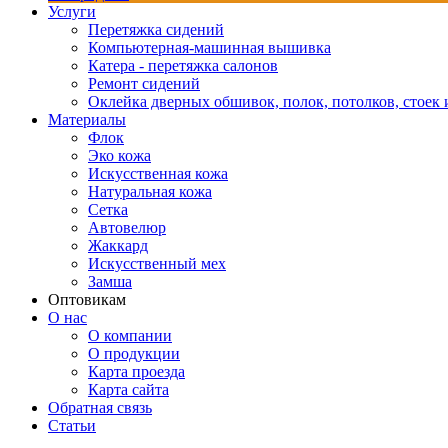
Услуги
Перетяжка сидений
Компьютерная-машинная вышивка
Катера - перетяжка салонов
Ремонт сидений
Оклейка дверных обшивок, полок, потолков, стоек и
Материалы
Флок
Эко кожа
Искусственная кожа
Натуральная кожа
Сетка
Автовелюр
Жаккард
Искусственный мех
Замша
Оптовикам
О нас
О компании
О продукции
Карта проезда
Карта сайта
Обратная связь
Статьи