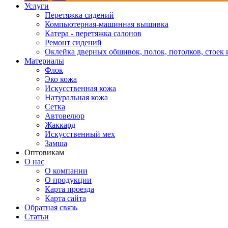
Услуги
Перетяжка сидений
Компьютерная-машинная вышивка
Катера - перетяжка салонов
Ремонт сидений
Оклейка дверных обшивок, полок, потолков, стоек и
Материалы
Флок
Эко кожа
Искусственная кожа
Натуральная кожа
Сетка
Автовелюр
Жаккард
Искусственный мех
Замша
Оптовикам
О нас
О компании
О продукции
Карта проезда
Карта сайта
Обратная связь
Статьи