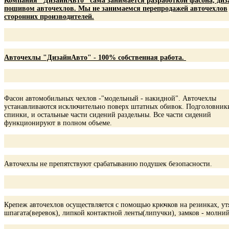
Компания "ДизайнАвто" сама занимается разработкой фасона, диз
пошивом авточехлов. Мы не занимаемся перепродажей авточехлов
сторонних производителей.
Авточехлы "ДизайнАвто" - 100% собственная работа.
Фасон автомобильных чехлов -"модельный - накидной". Авточехлы
устанавливаются исключительно поверх штатных обивок. Подголовник
спинки, и остальные части сидений раздельны. Все части сидений
функционируют в полном объеме.
Авточехлы не препятствуют срабатыванию подушек безопасности.
Крепеж авточехлов осуществляется с помощью крючков на резинках, ут
шпагата(веревок), липкой контактной ленты(липучки), замков - молний