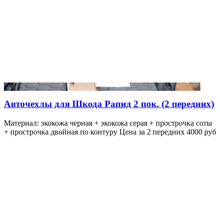
Авточехлы для Шкода Рапид 2 пок. (2 передних)
Материал: экокожа черная + экокожа серая + прострочка соты
+ прострочка двойная по контуру Цена за 2 передних 4000 руб