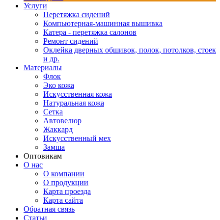
Услуги
Перетяжка сидений
Компьютерная-машинная вышивка
Катера - перетяжка салонов
Ремонт сидений
Оклейка дверных обшивок, полок, потолков, стоек
и др.
Материалы
Флок
Эко кожа
Искусственная кожа
Натуральная кожа
Сетка
Автовелюр
Жаккард
Искусственный мех
Замша
Оптовикам
О нас
О компании
О продукции
Карта проезда
Карта сайта
Обратная связь
Статьи