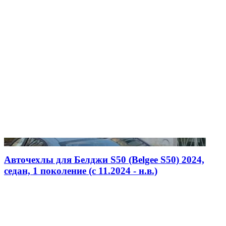
Авточехлы для Белджи S50 (Belgee S50) 2024,
седан, 1 поколение (c 11.2024 - н.в.)