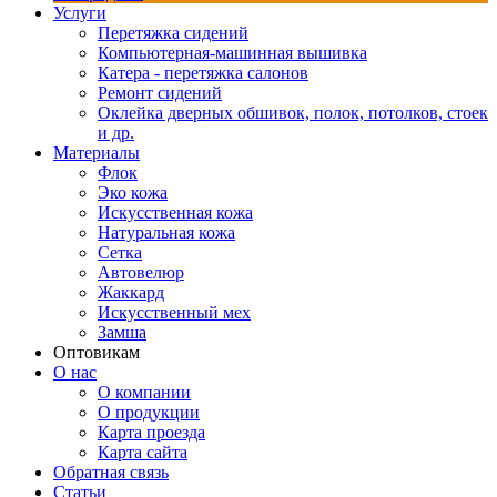
Услуги
Перетяжка сидений
Компьютерная-машинная вышивка
Катера - перетяжка салонов
Ремонт сидений
Оклейка дверных обшивок, полок, потолков, стоек
и др.
Материалы
Флок
Эко кожа
Искусственная кожа
Натуральная кожа
Сетка
Автовелюр
Жаккард
Искусственный мех
Замша
Оптовикам
О нас
О компании
О продукции
Карта проезда
Карта сайта
Обратная связь
Статьи