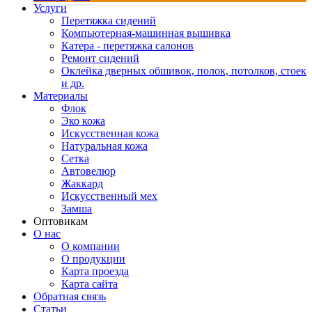
Услуги
Перетяжка сидений
Компьютерная-машинная вышивка
Катера - перетяжка салонов
Ремонт сидений
Оклейка дверных обшивок, полок, потолков, стоек
и др.
Материалы
Флок
Эко кожа
Искусственная кожа
Натуральная кожа
Сетка
Автовелюр
Жаккард
Искусственный мех
Замша
Оптовикам
О нас
О компании
О продукции
Карта проезда
Карта сайта
Обратная связь
Статьи