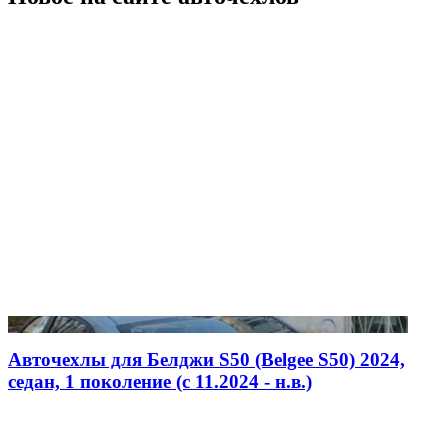
Авточехлы для Белджи S50 (Belgee S50) 2024,
седан, 1 поколение (c 11.2024 - н.в.)