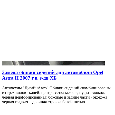
Замена обивки сидений лдя автомобиля Opel
Astra H 2007 г.в. з-дв ХБ
Авточехлы "ДизайнАвто" Обивки сидений скомбинированы
из трех видов тканей: центр - сетка мелкая; пуфы - экокожа
черная перфорированная; боковые и задние части - экокожа
черная гладкая + двойная строчка белой нитью