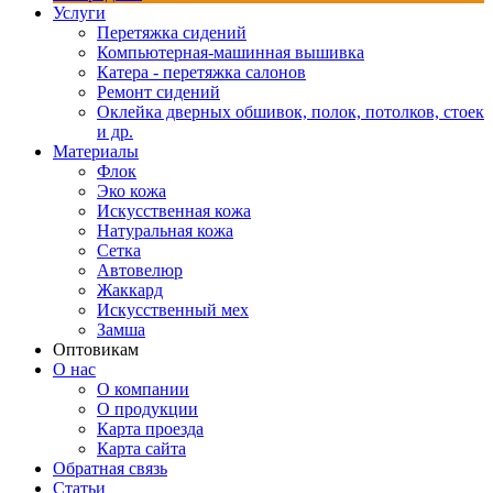
Услуги
Перетяжка сидений
Компьютерная-машинная вышивка
Катера - перетяжка салонов
Ремонт сидений
Оклейка дверных обшивок, полок, потолков, стоек
и др.
Материалы
Флок
Эко кожа
Искусственная кожа
Натуральная кожа
Сетка
Автовелюр
Жаккард
Искусственный мех
Замша
Оптовикам
О нас
О компании
О продукции
Карта проезда
Карта сайта
Обратная связь
Статьи