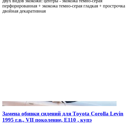
двух видов экокожи: центры - экокожа темно-серая
перфорированная + экокожа темно-серая гладкая + прострочка
двойная декаративная
Замена обивки сидений для Тoyota Corolla Levin
1995 г.в., VII поколение, E110 , купэ