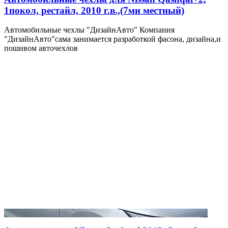
1покол, рестайл, 2010 г.в.,(7ми местный)
Автомобильные чехлы "ДизайнАвто" Компания
"ДизайнАвто"сама занимается разработкой фасона, дизайна,и
пошивом авточехлов