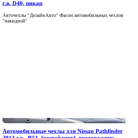
г.в. D40, пикап
Авточехлы "ДизайнАвто" Фасон автомобильных чехлов
"накидной"
Автомобильные чехлы для Nissan Pathfinder
2013 г.в., R51, [рестайлинг], внедорожник