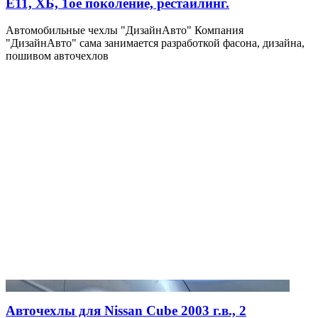
E11, ХБ, 1ое поколение, рестайлинг.
Автомобильные чехлы "ДизайнАвто" Компания
"ДизайнАвто" сама занимается разработкой фасона, дизайна,
пошивом авточехлов
Авточехлы для Nissan Cube 2003 г.в., 2