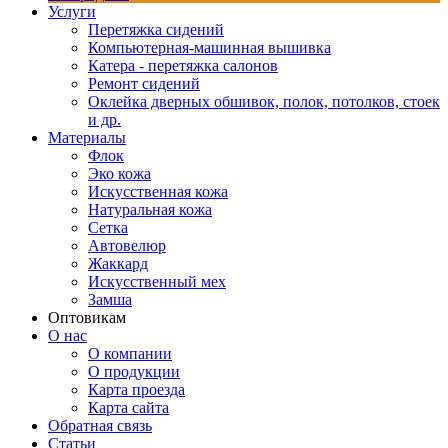
Услуги
Перетяжка сидений
Компьютерная-машинная вышивка
Катера - перетяжка салонов
Ремонт сидений
Оклейка дверных обшивок, полок, потолков, стоек
и др.
Материалы
Флок
Эко кожа
Искусственная кожа
Натуральная кожа
Сетка
Автовелюр
Жаккард
Искусственный мех
Замша
Оптовикам
О нас
О компании
О продукции
Карта проезда
Карта сайта
Обратная связь
Статьи