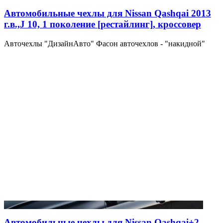
Автомобильные чехлы для Nissan Qashqai 2013
г.в.,J 10, 1 поколение [рестайлинг], кроссовер
Авточехлы "ДизайнАвто" Фасон авточехлов - "накидной"
Автомобильные чехлы для Nissan Qashqai+2,