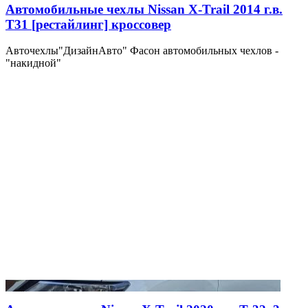
Автомобильные чехлы Nissan X-Trail 2014 г.в.
T31 [рестайлинг] кроссовер
Авточехлы"ДизайнАвто" Фасон автомобильных чехлов -
"накидной"