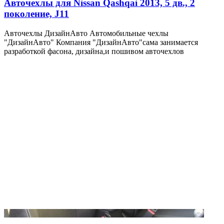
Авточехлы для Nissan Qashqai 2013, 5 дв., 2
поколение, J11
Авточехлы ДизайнАвто Автомобильные чехлы
"ДизайнАвто" Компания "ДизайнАвто"сама занимается
разработкой фасона, дизайна,и пошивом авточехлов