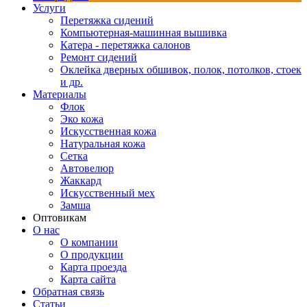
Услуги
Перетяжка сидений
Компьютерная-машинная вышивка
Катера - перетяжка салонов
Ремонт сидений
Оклейка дверных обшивок, полок, потолков, стоек
и др.
Материалы
Флок
Эко кожа
Искусственная кожа
Натуральная кожа
Сетка
Автовелюр
Жаккард
Искусственный мех
Замша
Оптовикам
О нас
О компании
О продукции
Карта проезда
Карта сайта
Обратная связь
Статьи