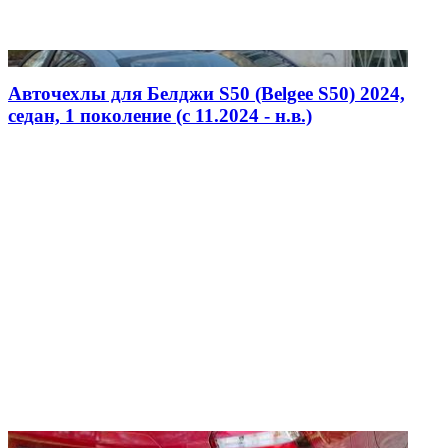
Авточехлы для Белджи S50 (Belgee S50) 2024,
седан, 1 поколение (c 11.2024 - н.в.)