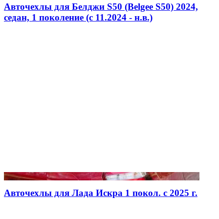
Авточехлы для Белджи S50 (Belgee S50) 2024,
седан, 1 поколение (c 11.2024 - н.в.)
Авточехлы для Лада Искра 1 покол. с 2025 г.