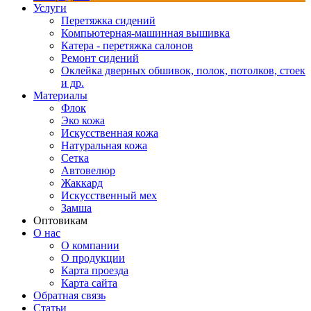
Услуги
Перетяжка сидений
Компьютерная-машинная вышивка
Катера - перетяжка салонов
Ремонт сидений
Оклейка дверных обшивок, полок, потолков, стоек
и др.
Материалы
Флок
Эко кожа
Искусственная кожа
Натуральная кожа
Сетка
Автовелюр
Жаккард
Искусственный мех
Замша
Оптовикам
О нас
О компании
О продукции
Карта проезда
Карта сайта
Обратная связь
Статьи