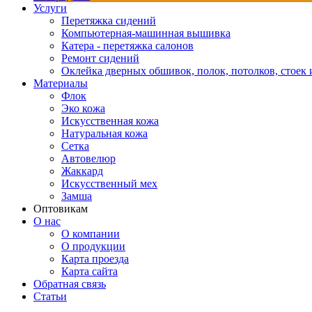
Услуги
Перетяжка сидений
Компьютерная-машинная вышивка
Катера - перетяжка салонов
Ремонт сидений
Оклейка дверных обшивок, полок, потолков, стоек и
Материалы
Флок
Эко кожа
Искусственная кожа
Натуральная кожа
Сетка
Автовелюр
Жаккард
Искусственный мех
Замша
Оптовикам
О нас
О компании
О продукции
Карта проезда
Карта сайта
Обратная связь
Статьи