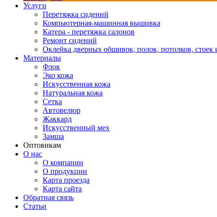
Услуги
Перетяжка сидений
Компьютерная-машинная вышивка
Катера - перетяжка салонов
Ремонт сидений
Оклейка дверных обшивок, полок, потолков, стоек и
Материалы
Флок
Эко кожа
Искусственная кожа
Натуральная кожа
Сетка
Автовелюр
Жаккард
Искусственный мех
Замша
Оптовикам
О нас
О компании
О продукции
Карта проезда
Карта сайта
Обратная связь
Статьи