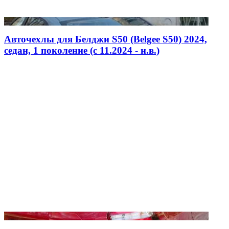
Авточехлы для Белджи S50 (Belgee S50) 2024,
седан, 1 поколение (c 11.2024 - н.в.)