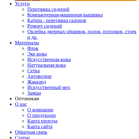
Услуги
Перетяжка сидений
Компьютерная-машинная вышивка
Катера - перетяжка салонов
Ремонт сидений
Оклейка дверных обшивок, полок, потолков, стоек
и др.
Материалы
Флок
Эко кожа
Искусственная кожа
Натуральная кожа
Сетка
Автовелюр
Жаккард
Искусственный мех
Замша
Оптовикам
О нас
О компании
О продукции
Карта проезда
Карта сайта
Обратная связь
Статьи