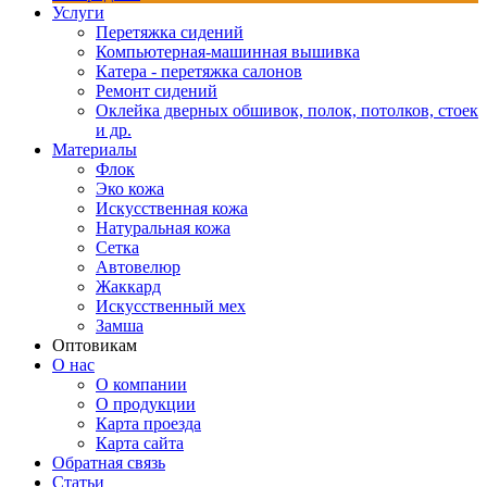
Услуги
Перетяжка сидений
Компьютерная-машинная вышивка
Катера - перетяжка салонов
Ремонт сидений
Оклейка дверных обшивок, полок, потолков, стоек
и др.
Материалы
Флок
Эко кожа
Искусственная кожа
Натуральная кожа
Сетка
Автовелюр
Жаккард
Искусственный мех
Замша
Оптовикам
О нас
О компании
О продукции
Карта проезда
Карта сайта
Обратная связь
Статьи