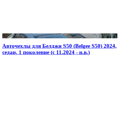
Авточехлы для Белджи S50 (Belgee S50) 2024,
седан, 1 поколение (c 11.2024 - н.в.)