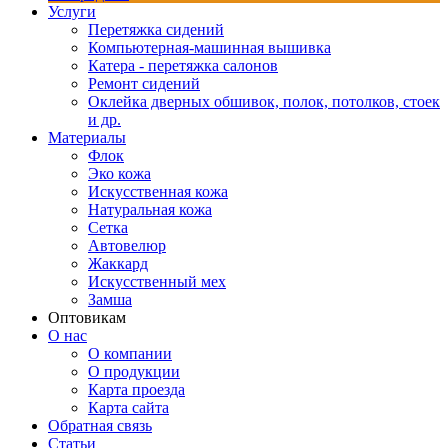
Услуги
Перетяжка сидений
Компьютерная-машинная вышивка
Катера - перетяжка салонов
Ремонт сидений
Оклейка дверных обшивок, полок, потолков, стоек
и др.
Материалы
Флок
Эко кожа
Искусственная кожа
Натуральная кожа
Сетка
Автовелюр
Жаккард
Искусственный мех
Замша
Оптовикам
О нас
О компании
О продукции
Карта проезда
Карта сайта
Обратная связь
Статьи