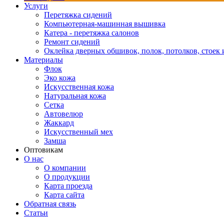
Услуги
Перетяжка сидений
Компьютерная-машинная вышивка
Катера - перетяжка салонов
Ремонт сидений
Оклейка дверных обшивок, полок, потолков, стоек и
Материалы
Флок
Эко кожа
Искусственная кожа
Натуральная кожа
Сетка
Автовелюр
Жаккард
Искусственный мех
Замша
Оптовикам
О нас
О компании
О продукции
Карта проезда
Карта сайта
Обратная связь
Статьи