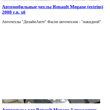
Автомобильные чехлы Renault Megane (extrim)
2008 г.в. хб
Авточехлы "ДизайнАвто" Фасон авточехлов - "накидной"
Авточехлы для Renault Megane 3 поколение,