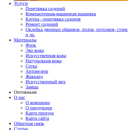
Услуги
Перетяжка сидений
Компьютерная-машинная вышивка
Катера - перетяжка салонов
Ремонт сидений
Оклейка дверных обшивок, полок, потолков, стоек
и др.
Материалы
Флок
Эко кожа
Искусственная кожа
Натуральная кожа
Сетка
Автовелюр
Жаккард
Искусственный мех
Замша
Оптовикам
О нас
О компании
О продукции
Карта проезда
Карта сайта
Обратная связь
Статьи