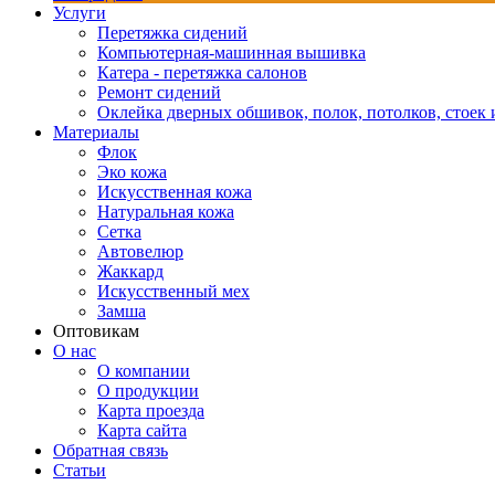
Услуги
Перетяжка сидений
Компьютерная-машинная вышивка
Катера - перетяжка салонов
Ремонт сидений
Оклейка дверных обшивок, полок, потолков, стоек и
Материалы
Флок
Эко кожа
Искусственная кожа
Натуральная кожа
Сетка
Автовелюр
Жаккард
Искусственный мех
Замша
Оптовикам
О нас
О компании
О продукции
Карта проезда
Карта сайта
Обратная связь
Статьи