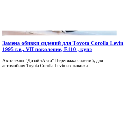
Замена обивки сидений для Тoyota Corolla Levin
1995 г.в., VII поколение, E110 , купэ
Авточехлы "ДизайнАвто" Перетяжка сидений, для
автомобиля Toyota Corolla Levin из экокожи