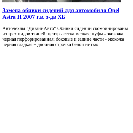
Замена обивки сидений лдя автомобиля Opel
Astra H 2007 г.в. з-дв ХБ
Авточехлы "ДизайнАвто" Обивки сидений скомбинированы
из трех видов тканей: центр - сетка мелкая; пуфы - экокожа
черная перфорированная; боковые и задние части - экокожа
черная гладкая + двойная строчка белой нитью