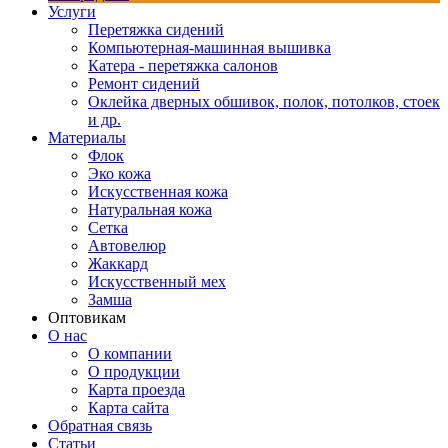
Услуги
Перетяжка сидений
Компьютерная-машинная вышивка
Катера - перетяжка салонов
Ремонт сидений
Оклейка дверных обшивок, полок, потолков, стоек
и др.
Материалы
Флок
Эко кожа
Искусственная кожа
Натуральная кожа
Сетка
Автовелюр
Жаккард
Искусственный мех
Замша
Оптовикам
О нас
О компании
О продукции
Карта проезда
Карта сайта
Обратная связь
Статьи