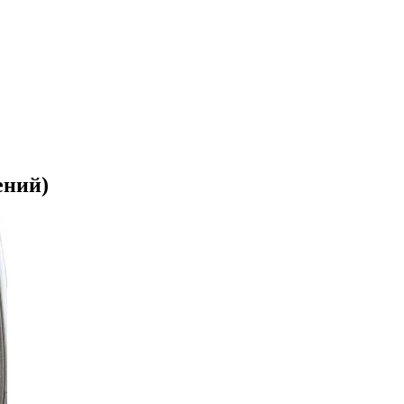
ений)