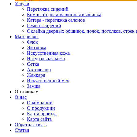
Услуги
Перетяжка сидений
Компьютерная-машинная вышивка
Катера - перетяжка салонов
Ремонт сидений
Оклейка дверных обшивок, полок, потолков, стоек и
Материалы
Флок
Эко кожа
Искусственная кожа
Натуральная кожа
Сетка
Автовелюр
Жаккард
Искусственный мех
Замша
Оптовикам
О нас
О компании
О продукции
Карта проезда
Карта сайта
Обратная связь
Статьи