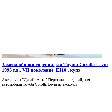
Замена обивки сидений для Тoyota Corolla Levin
1995 г.в., VII поколение, E110 , купэ
Авточехлы "ДизайнАвто" Перетяжка сидений, для
автомобиля Toyota Corolla Levin из экокожи