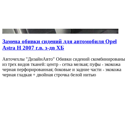
Замена обивки сидений лдя автомобиля Opel
Astra H 2007 г.в. з-дв ХБ
Авточехлы "ДизайнАвто" Обивки сидений скомбинированы
из трех видов тканей: центр - сетка мелкая; пуфы - экокожа
черная перфорированная; боковые и задние части - экокожа
черная гладкая + двойная строчка белой нитью