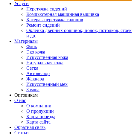
Услуги
Перетяжка сидений
Компьютерная-машинная вышивка
Катера - перетяжка салонов
Ремонт сидений
Оклейка дверных обшивок, полок, потолков, стоек
и др.
Материалы
Флок
Эко кожа
Искусственная кожа
Натуральная кожа
Сетка
Автовелюр
Жаккард
Искусственный мех
Замша
Оптовикам
О нас
О компании
О продукции
Карта проезда
Карта сайта
Обратная связь
Статьи