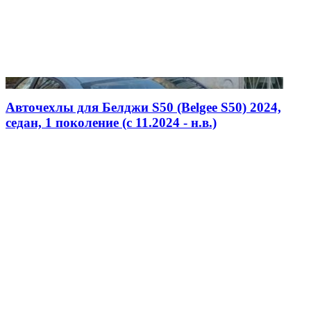
Авточехлы для Белджи S50 (Belgee S50) 2024,
седан, 1 поколение (c 11.2024 - н.в.)