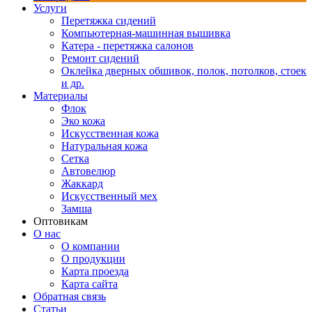
Услуги
Перетяжка сидений
Компьютерная-машинная вышивка
Катера - перетяжка салонов
Ремонт сидений
Оклейка дверных обшивок, полок, потолков, стоек
и др.
Материалы
Флок
Эко кожа
Искусственная кожа
Натуральная кожа
Сетка
Автовелюр
Жаккард
Искусственный мех
Замша
Оптовикам
О нас
О компании
О продукции
Карта проезда
Карта сайта
Обратная связь
Статьи