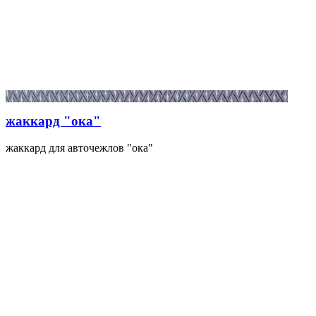
жаккард "ока"
жаккард для авточежлов "ока"