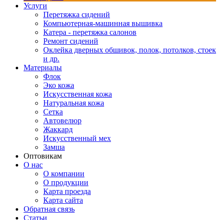
Услуги
Перетяжка сидений
Компьютерная-машинная вышивка
Катера - перетяжка салонов
Ремонт сидений
Оклейка дверных обшивок, полок, потолков, стоек
и др.
Материалы
Флок
Эко кожа
Искусственная кожа
Натуральная кожа
Сетка
Автовелюр
Жаккард
Искусственный мех
Замша
Оптовикам
О нас
О компании
О продукции
Карта проезда
Карта сайта
Обратная связь
Статьи