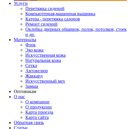
Услуги
Перетяжка сидений
Компьютерная-машинная вышивка
Катера - перетяжка салонов
Ремонт сидений
Оклейка дверных обшивок, полок, потолков, стоек
и др.
Материалы
Флок
Эко кожа
Искусственная кожа
Натуральная кожа
Сетка
Автовелюр
Жаккард
Искусственный мех
Замша
Оптовикам
О нас
О компании
О продукции
Карта проезда
Карта сайта
Обратная связь
Статьи