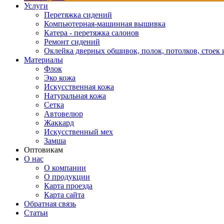
Услуги
Перетяжка сидений
Компьютерная-машинная вышивка
Катера - перетяжка салонов
Ремонт сидений
Оклейка дверных обшивок, полок, потолков, стоек и
Материалы
Флок
Эко кожа
Искусственная кожа
Натуральная кожа
Сетка
Автовелюр
Жаккард
Искусственный мех
Замша
Оптовикам
О нас
О компании
О продукции
Карта проезда
Карта сайта
Обратная связь
Статьи