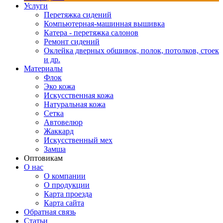
Услуги
Перетяжка сидений
Компьютерная-машинная вышивка
Катера - перетяжка салонов
Ремонт сидений
Оклейка дверных обшивок, полок, потолков, стоек
и др.
Материалы
Флок
Эко кожа
Искусственная кожа
Натуральная кожа
Сетка
Автовелюр
Жаккард
Искусственный мех
Замша
Оптовикам
О нас
О компании
О продукции
Карта проезда
Карта сайта
Обратная связь
Статьи