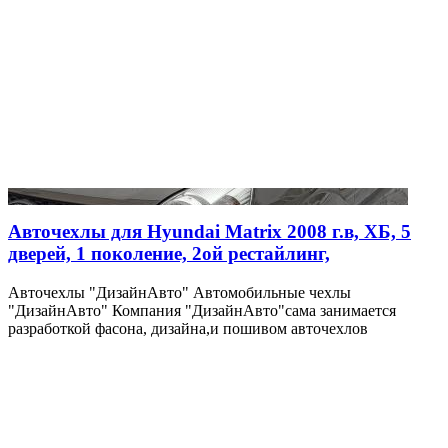
Авточехлы для Hyundai Matrix 2008 г.в, ХБ, 5
дверей, 1 поколение, 2ой рестайлинг,
Авточехлы "ДизайнАвто" Автомобильные чехлы
"ДизайнАвто" Компания "ДизайнАвто"сама занимается
разработкой фасона, дизайна,и пошивом авточехлов