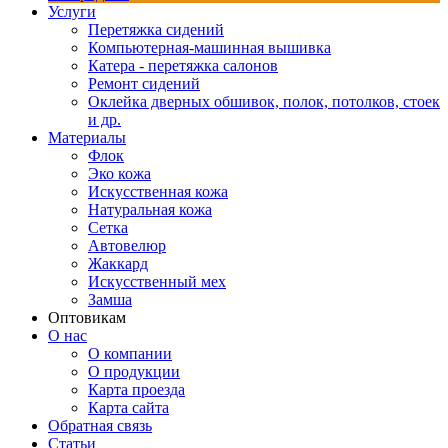
Услуги
Перетяжка сидений
Компьютерная-машинная вышивка
Катера - перетяжка салонов
Ремонт сидений
Оклейка дверных обшивок, полок, потолков, стоек
и др.
Материалы
Флок
Эко кожа
Искусственная кожа
Натуральная кожа
Сетка
Автовелюр
Жаккард
Искусственный мех
Замша
Оптовикам
О нас
О компании
О продукции
Карта проезда
Карта сайта
Обратная связь
Статьи