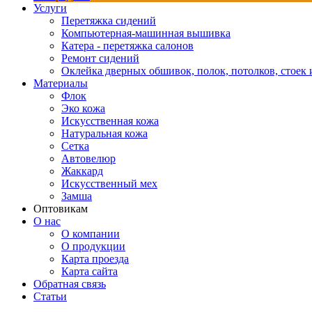
Услуги
Перетяжка сидений
Компьютерная-машинная вышивка
Катера - перетяжка салонов
Ремонт сидений
Оклейка дверных обшивок, полок, потолков, стоек и
Материалы
Флок
Эко кожа
Искусственная кожа
Натуральная кожа
Сетка
Автовелюр
Жаккард
Искусственный мех
Замша
Оптовикам
О нас
О компании
О продукции
Карта проезда
Карта сайта
Обратная связь
Статьи