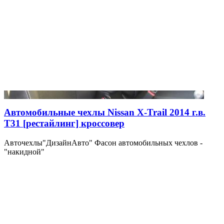
Автомобильные чехлы Nissan X-Trail 2014 г.в.
T31 [рестайлинг] кроссовер
Авточехлы"ДизайнАвто" Фасон автомобильных чехлов -
"накидной"