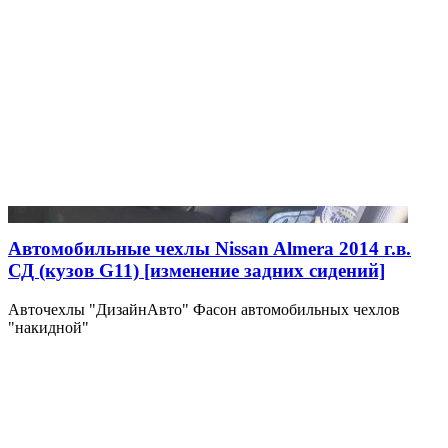
Автомобильные чехлы Nissan Almera 2014 г.в.
СД (кузов G11) [изменение задних сидений]
Авточехлы "ДизайнАвто" Фасон автомобильных чехлов
"накидной"