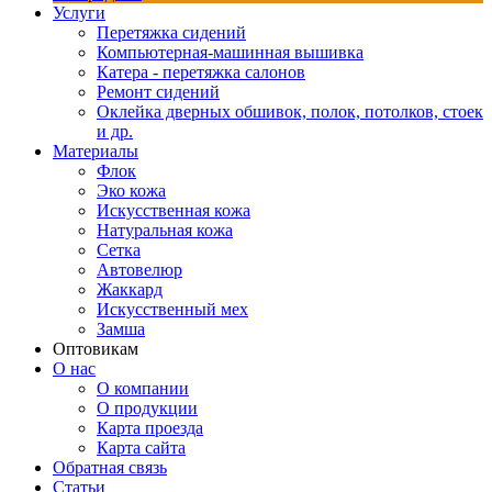
Услуги
Перетяжка сидений
Компьютерная-машинная вышивка
Катера - перетяжка салонов
Ремонт сидений
Оклейка дверных обшивок, полок, потолков, стоек
и др.
Материалы
Флок
Эко кожа
Искусственная кожа
Натуральная кожа
Сетка
Автовелюр
Жаккард
Искусственный мех
Замша
Оптовикам
О нас
О компании
О продукции
Карта проезда
Карта сайта
Обратная связь
Статьи