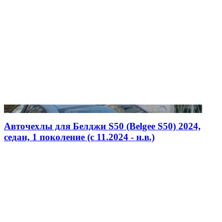
Авточехлы для Белджи S50 (Belgee S50) 2024,
седан, 1 поколение (c 11.2024 - н.в.)