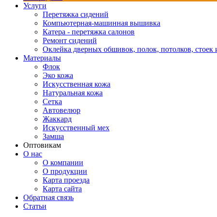
Услуги
Перетяжка сидений
Компьютерная-машинная вышивка
Катера - перетяжка салонов
Ремонт сидений
Оклейка дверных обшивок, полок, потолков, стоек и
Материалы
Флок
Эко кожа
Искусственная кожа
Натуральная кожа
Сетка
Автовелюр
Жаккард
Искусственный мех
Замша
Оптовикам
О нас
О компании
О продукции
Карта проезда
Карта сайта
Обратная связь
Статьи