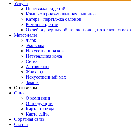
Услуги
Перетяжка сидений
Компьютерная-машинная вышивка
Катера - перетяжка салонов
Ремонт сидений
Оклейка дверных обшивок, полок, потолков, стоек и
Материалы
Флок
Эко кожа
Искусственная кожа
Натуральная кожа
Сетка
Автовелюр
Жаккард
Искусственный мех
Замша
Оптовикам
О нас
О компании
О продукции
Карта проезда
Карта сайта
Обратная связь
Статьи