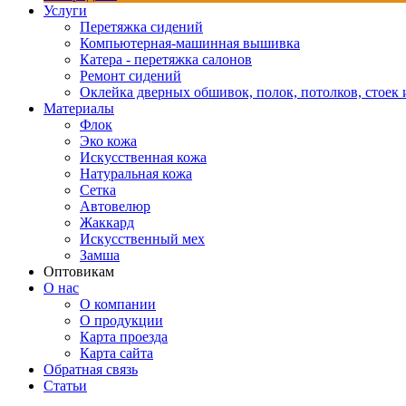
Услуги
Перетяжка сидений
Компьютерная-машинная вышивка
Катера - перетяжка салонов
Ремонт сидений
Оклейка дверных обшивок, полок, потолков, стоек и
Материалы
Флок
Эко кожа
Искусственная кожа
Натуральная кожа
Сетка
Автовелюр
Жаккард
Искусственный мех
Замша
Оптовикам
О нас
О компании
О продукции
Карта проезда
Карта сайта
Обратная связь
Статьи