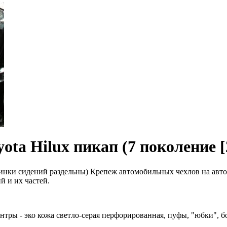
a Hilux пикап (7 поколение [2-
нки сидений раздельны) Крепеж автомобильных чехлов на авто
й и их частей.
нтры - эко кожа светло-серая перфорированная, пуфы, "юбки", бок