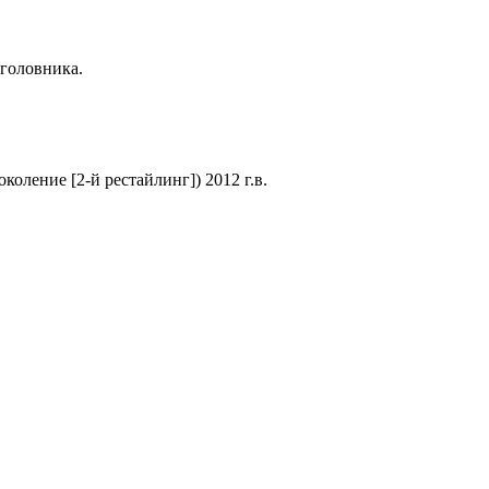
дголовника.
оление [2-й рестайлинг]) 2012 г.в.