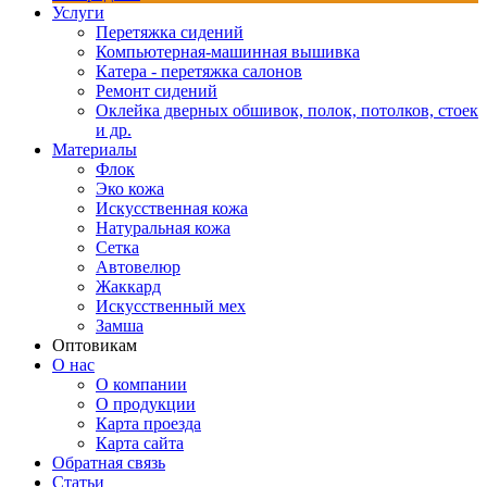
Услуги
Перетяжка сидений
Компьютерная-машинная вышивка
Катера - перетяжка салонов
Ремонт сидений
Оклейка дверных обшивок, полок, потолков, стоек
и др.
Материалы
Флок
Эко кожа
Искусственная кожа
Натуральная кожа
Сетка
Автовелюр
Жаккард
Искусственный мех
Замша
Оптовикам
О нас
О компании
О продукции
Карта проезда
Карта сайта
Обратная связь
Статьи