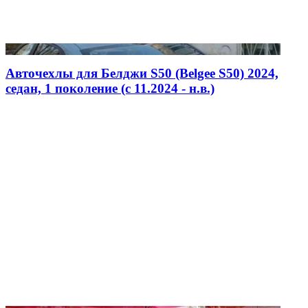
Авточехлы для Белджи S50 (Belgee S50) 2024,
седан, 1 поколение (c 11.2024 - н.в.)