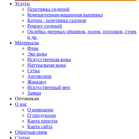
Услуги
Перетяжка сидений
Компьютерная-машинная вышивка
Катера - перетяжка салонов
Ремонт сидений
Оклейка дверных обшивок, полок, потолков, стоек
и др.
Материалы
Флок
Эко кожа
Искусственная кожа
Натуральная кожа
Сетка
Автовелюр
Жаккард
Искусственный мех
Замша
Оптовикам
О нас
О компании
О продукции
Карта проезда
Карта сайта
Обратная связь
Статьи