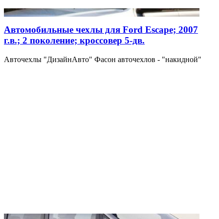
Автомобильные чехлы для Ford Escape; 2007
г.в.; 2 поколение; кроссовер 5-дв.
Авточехлы "ДизайнАвто" Фасон авточехлов - "накидной"