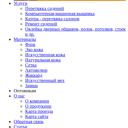
Услуги
Перетяжка сидений
Компьютерная-машинная вышивка
Катера - перетяжка салонов
Ремонт сидений
Оклейка дверных обшивок, полок, потолков, стоек
и др.
Материалы
Флок
Эко кожа
Искусственная кожа
Натуральная кожа
Сетка
Автовелюр
Жаккард
Искусственный мех
Замша
Оптовикам
О нас
О компании
О продукции
Карта проезда
Карта сайта
Обратная связь
Статьи