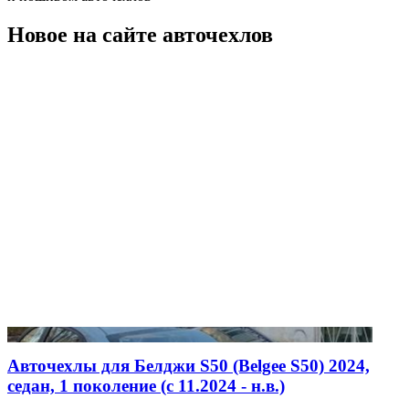
Новое на сайте авточехлов
Авточехлы для Белджи S50 (Belgee S50) 2024,
седан, 1 поколение (c 11.2024 - н.в.)