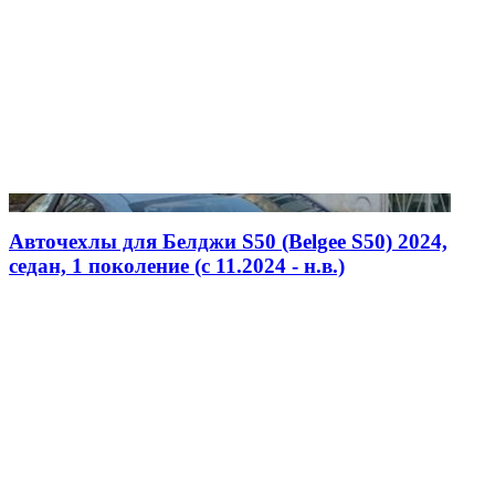
Авточехлы для Белджи S50 (Belgee S50) 2024,
седан, 1 поколение (c 11.2024 - н.в.)