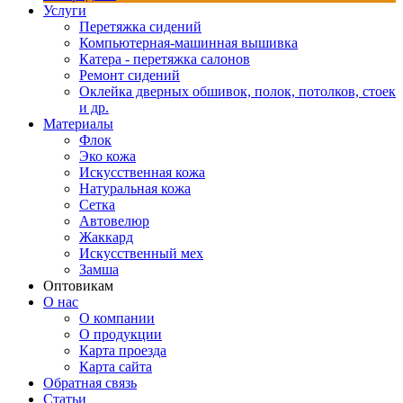
Услуги
Перетяжка сидений
Компьютерная-машинная вышивка
Катера - перетяжка салонов
Ремонт сидений
Оклейка дверных обшивок, полок, потолков, стоек
и др.
Материалы
Флок
Эко кожа
Искусственная кожа
Натуральная кожа
Сетка
Автовелюр
Жаккард
Искусственный мех
Замша
Оптовикам
О нас
О компании
О продукции
Карта проезда
Карта сайта
Обратная связь
Статьи