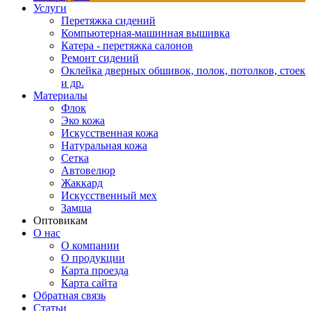
Услуги
Перетяжка сидений
Компьютерная-машинная вышивка
Катера - перетяжка салонов
Ремонт сидений
Оклейка дверных обшивок, полок, потолков, стоек
и др.
Материалы
Флок
Эко кожа
Искусственная кожа
Натуральная кожа
Сетка
Автовелюр
Жаккард
Искусственный мех
Замша
Оптовикам
О нас
О компании
О продукции
Карта проезда
Карта сайта
Обратная связь
Статьи