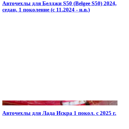
Авточехлы для Белджи S50 (Belgee S50) 2024,
седан, 1 поколение (c 11.2024 - н.в.)
Авточехлы для Лада Искра 1 покол. с 2025 г.