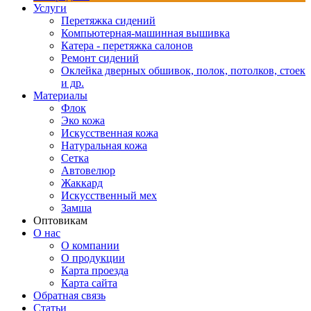
Услуги
Перетяжка сидений
Компьютерная-машинная вышивка
Катера - перетяжка салонов
Ремонт сидений
Оклейка дверных обшивок, полок, потолков, стоек
и др.
Материалы
Флок
Эко кожа
Искусственная кожа
Натуральная кожа
Сетка
Автовелюр
Жаккард
Искусственный мех
Замша
Оптовикам
О нас
О компании
О продукции
Карта проезда
Карта сайта
Обратная связь
Статьи