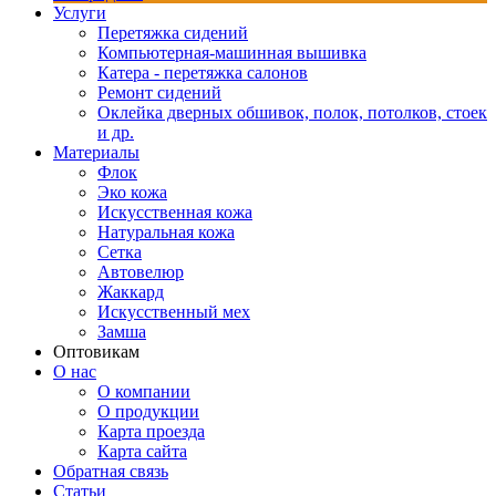
Услуги
Перетяжка сидений
Компьютерная-машинная вышивка
Катера - перетяжка салонов
Ремонт сидений
Оклейка дверных обшивок, полок, потолков, стоек
и др.
Материалы
Флок
Эко кожа
Искусственная кожа
Натуральная кожа
Сетка
Автовелюр
Жаккард
Искусственный мех
Замша
Оптовикам
О нас
О компании
О продукции
Карта проезда
Карта сайта
Обратная связь
Статьи