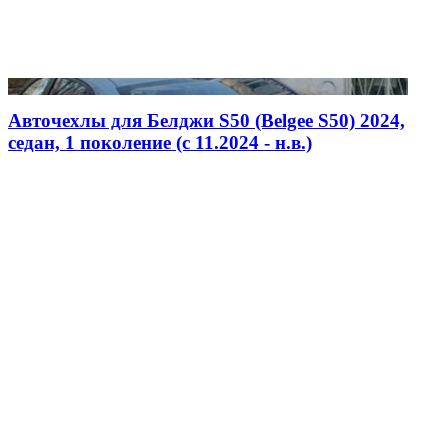
Авточехлы для Белджи S50 (Belgee S50) 2024,
седан, 1 поколение (c 11.2024 - н.в.)