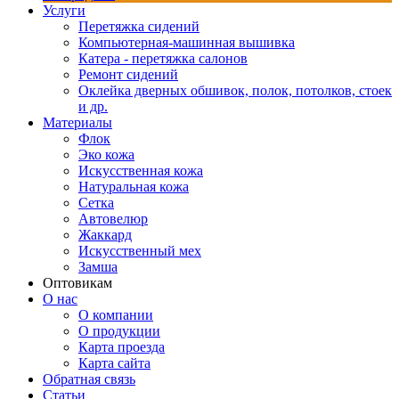
Услуги
Перетяжка сидений
Компьютерная-машинная вышивка
Катера - перетяжка салонов
Ремонт сидений
Оклейка дверных обшивок, полок, потолков, стоек
и др.
Материалы
Флок
Эко кожа
Искусственная кожа
Натуральная кожа
Сетка
Автовелюр
Жаккард
Искусственный мех
Замша
Оптовикам
О нас
О компании
О продукции
Карта проезда
Карта сайта
Обратная связь
Статьи