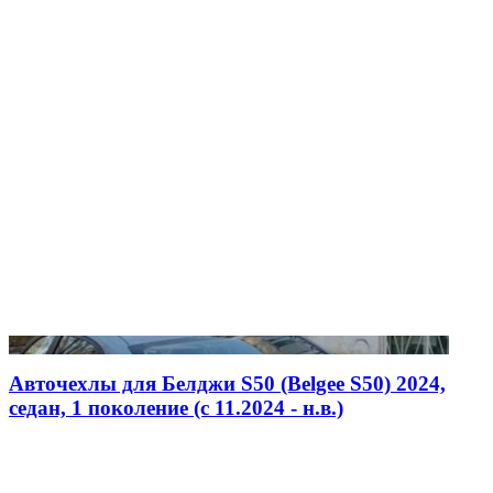
Авточехлы для Белджи S50 (Belgee S50) 2024,
седан, 1 поколение (c 11.2024 - н.в.)