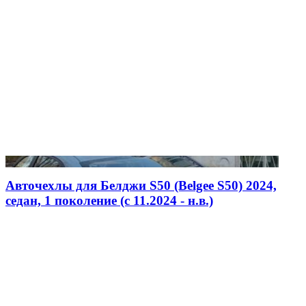
Авточехлы для Белджи S50 (Belgee S50) 2024,
седан, 1 поколение (c 11.2024 - н.в.)