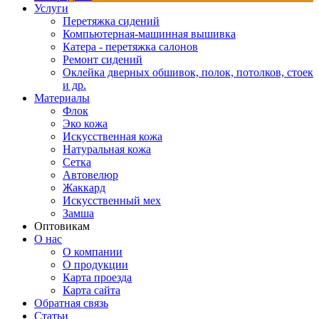
Услуги
Перетяжка сидений
Компьютерная-машинная вышивка
Катера - перетяжка салонов
Ремонт сидений
Оклейка дверных обшивок, полок, потолков, стоек
и др.
Материалы
Флок
Эко кожа
Искусственная кожа
Натуральная кожа
Сетка
Автовелюр
Жаккард
Искусственный мех
Замша
Оптовикам
О нас
О компании
О продукции
Карта проезда
Карта сайта
Обратная связь
Статьи