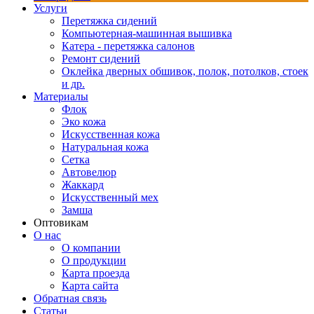
Услуги
Перетяжка сидений
Компьютерная-машинная вышивка
Катера - перетяжка салонов
Ремонт сидений
Оклейка дверных обшивок, полок, потолков, стоек
и др.
Материалы
Флок
Эко кожа
Искусственная кожа
Натуральная кожа
Сетка
Автовелюр
Жаккард
Искусственный мех
Замша
Оптовикам
О нас
О компании
О продукции
Карта проезда
Карта сайта
Обратная связь
Статьи