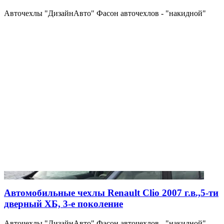
Авточехлы "ДизайнАвто" Фасон авточехлов - "накидной"
Автомобильные чехлы Renault Clio 2007 г.в.,5-ти
дверный ХБ, 3-е поколение
Авточехлы "ДизайнАвто" Фасон авточехлов - "накидной"