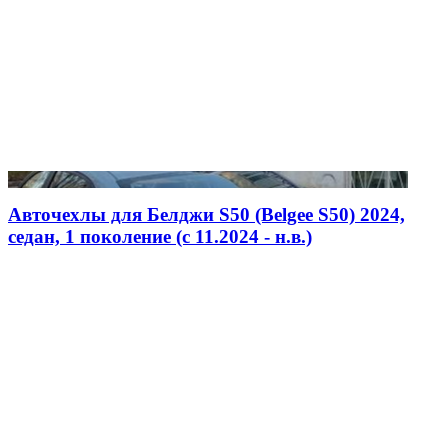
Авточехлы для Белджи S50 (Belgee S50) 2024,
седан, 1 поколение (c 11.2024 - н.в.)