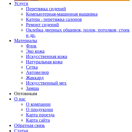
Услуги
Перетяжка сидений
Компьютерная-машинная вышивка
Катера - перетяжка салонов
Ремонт сидений
Оклейка дверных обшивок, полок, потолков, стоек
и др.
Материалы
Флок
Эко кожа
Искусственная кожа
Натуральная кожа
Сетка
Автовелюр
Жаккард
Искусственный мех
Замша
Оптовикам
О нас
О компании
О продукции
Карта проезда
Карта сайта
Обратная связь
Статьи